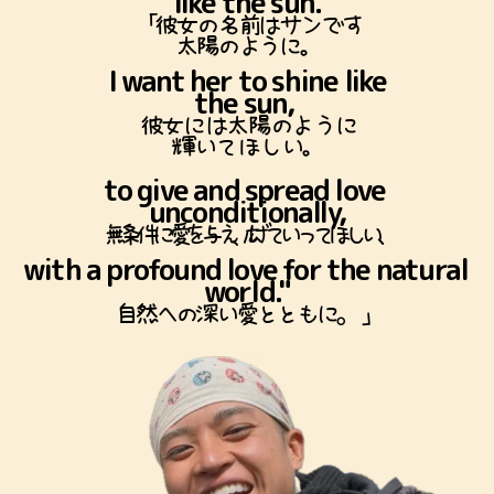
like the sun.
「彼女の名前はサンです
太陽のように。
I want her to shine like
the sun, 
彼女には太陽のように
輝いてほしい。
to give and spread love 
unconditionally,
、
無条件に愛を与え
、広
げていってほしい
with a profound love for the natural 
world."
。
自然への深い愛とともに
」